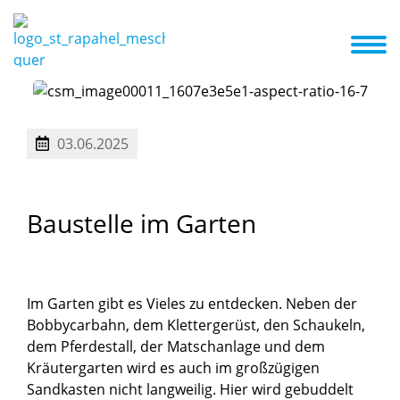
nzept
Kita ABC
Termine
Aktuelles
Galerie
Familienzentrum
kriterien
Betreuungsangebot und Öffnungszeiten
03.06.2025
Baustelle
im
Garten
Im Garten gibt es Vieles zu entdecken. Neben der
Bobbycarbahn, dem Klettergerüst, den Schaukeln,
dem Pferdestall, der Matschanlage und dem
Kräutergarten wird es auch im großzügigen
Sandkasten nicht langweilig. Hier wird gebuddelt