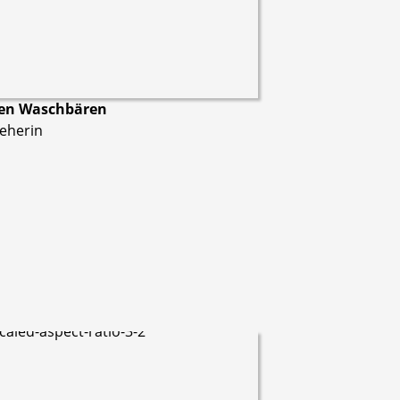
inen Waschbären
ieherin