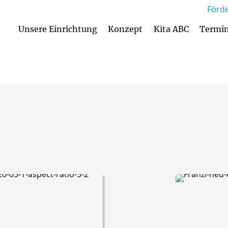
Förde
Unsere Einrichtung
Konzept
Kita ABC
Termi
Anmeldung und Aufnahmekriterien
Betreuungsan