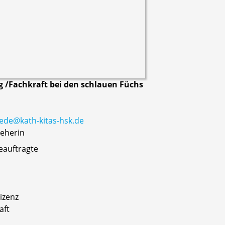
g /Fachkraft bei den schlauen Füchs
ede@kath-kitas-hsk.de
ieherin
auftragte
izenz
aft