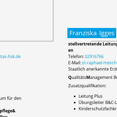
Franziska
Igges
stellvertretende Leitun
en
tas-hsk.de
Telefon:
02916766
E-Mail:
st-raphael-mesch
Staatlich anerkannte Erz
Q
ualitäts
M
anagement Be
Zusatzqualifikation:
Leitung Plus
rum für den
Übungsleiter B&C-L
Kinderschutzfachkr
pflege&
llen.