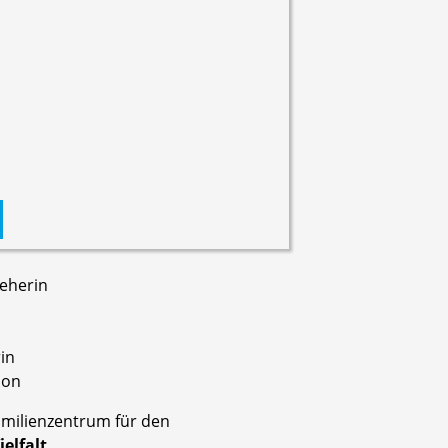
ieherin
in
ion
milienzentrum für den
elfalt