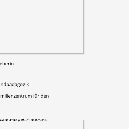
ieherin
kindpädagogik
milienzentrum für den