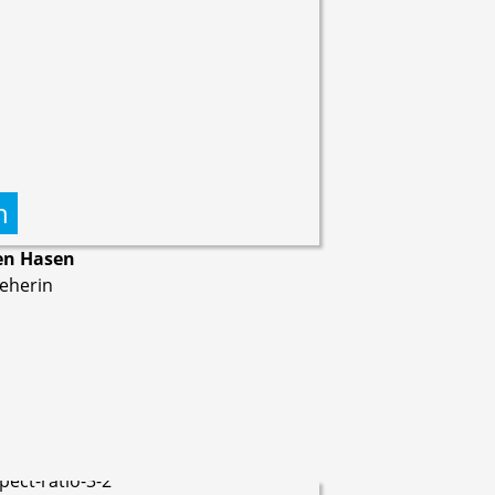
n
ken Hasen
ieherin