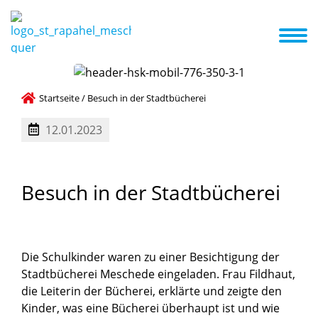
nzept
Kita ABC
Termine
Aktuelles
Galerie
Familienzentrum
kriterien
Betreuungsangebot und Öffnungszeiten
Startseite
/
Besuch in der Stadtbücherei
12.01.2023
Besuch
in
der
Stadtbücherei
Die Schulkinder waren zu einer Besichtigung der
Stadtbücherei Meschede eingeladen. Frau Fildhaut,
die Leiterin der Bücherei, erklärte und zeigte den
Kinder, was eine Bücherei überhaupt ist und wie