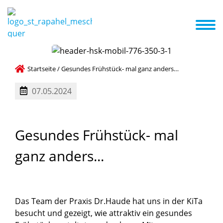
nzept
Kita ABC
Termine
Aktuelles
Galerie
Familienzentrum
kriterien
Betreuungsangebot und Öffnungszeiten
Startseite
/
Gesundes Frühstück- mal ganz anders…
07.05.2024
Gesundes
Frühstück-
mal
ganz
anders...
Das Team der Praxis Dr.Haude hat uns in der KiTa
besucht und gezeigt, wie attraktiv ein gesundes