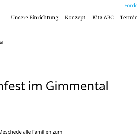
Förde
Unsere Einrichtung
Konzept
Kita ABC
Termi
Anmeldung und Aufnahmekriterien
Betreuungsan
al
nfest
im
Gimmental
 Meschede alle Familien zum