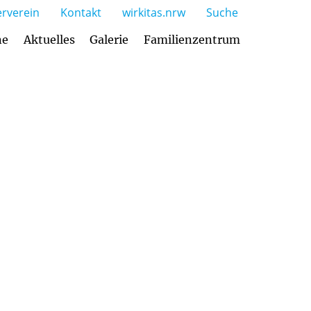
rverein
Kontakt
wirkitas.nrw
Suche
ne
Aktuelles
Galerie
Familienzentrum
gebot und Öffnungszeiten