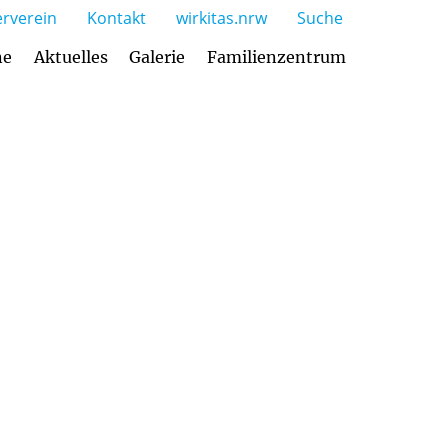
rverein
Kontakt
wirkitas.nrw
Suche
ne
Aktuelles
Galerie
Familienzentrum
gebot und Öffnungszeiten