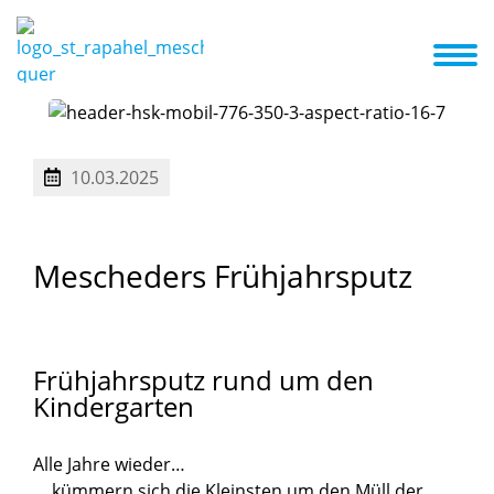
nzept
Kita ABC
Termine
Aktuelles
Galerie
Familienzentrum
kriterien
Betreuungsangebot und Öffnungszeiten
10.03.2025
Mescheders
Frühjahrsputz
Frühjahrsputz
rund
um
den
Kindergarten
Alle Jahre wieder…
… kümmern sich die Kleinsten um den Müll der