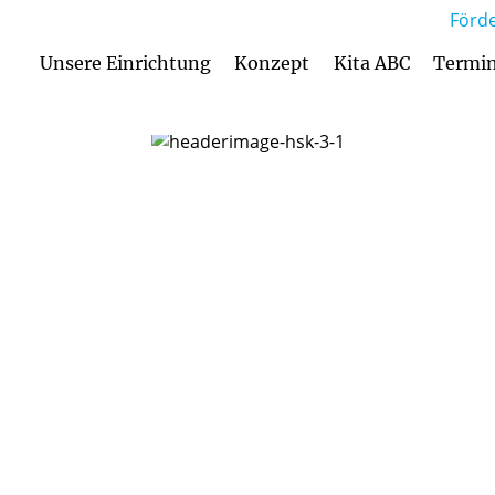
Förde
Unsere Einrichtung
Konzept
Kita ABC
Termi
Anmeldung und Aufnahmekriterien
Betreuungsan