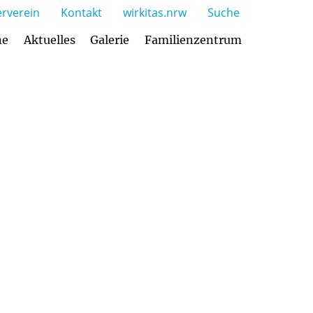
rverein
Kontakt
wirkitas.nrw
Suche
ne
Aktuelles
Galerie
Familienzentrum
gebot und Öffnungszeiten