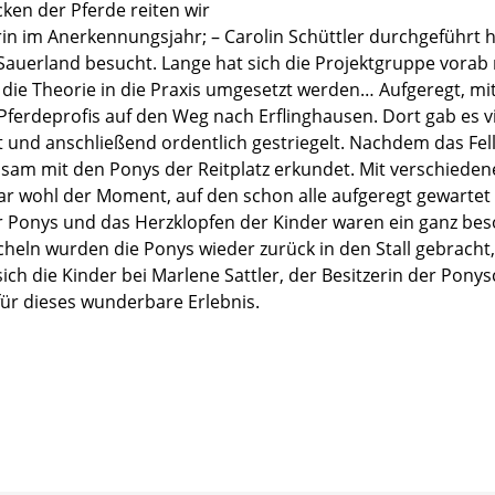
ken der Pferde reiten wir
in im Anerkennungsjahr; – Carolin Schüttler durchgeführt h
auerland besucht. Lange hat sich die Projektgruppe vorab
e die Theorie in die Praxis umgesetzt werden… Aufgeregt, m
Pferdeprofis auf den Weg nach Erflinghausen. Dort gab es vi
und anschließend ordentlich gestriegelt. Nachdem das Fell
am mit den Ponys der Reitplatz erkundet. Mit verschiedene
r wohl der Moment, auf den schon alle aufgeregt gewartet h
r Ponys und das Herzklopfen der Kinder waren ein ganz be
eln wurden die Ponys wieder zurück in den Stall gebracht, 
ch die Kinder bei Marlene Sattler, der Besitzerin der Ponys
ür dieses wunderbare Erlebnis.