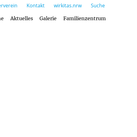
rverein
Kontakt
wirkitas.nrw
Suche
ne
Aktuelles
Galerie
Familienzentrum
gebot und Öffnungszeiten