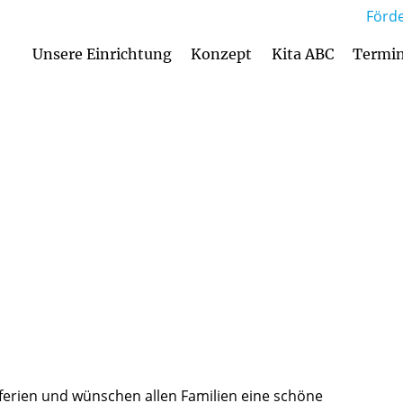
Förde
Unsere Einrichtung
Konzept
Kita ABC
Termi
Anmeldung und Aufnahmekriterien
Betreuungsan
erien und wünschen allen Familien eine schöne