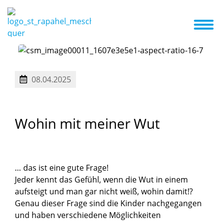
nzept
Kita ABC
Termine
Aktuelles
Galerie
Familienzentrum
kriterien
Betreuungsangebot und Öffnungszeiten
08.04.2025
Wohin
mit
meiner
Wut
… das ist eine gute Frage!
Jeder kennt das Gefühl, wenn die Wut in einem
aufsteigt und man gar nicht weiß, wohin damit!?
Genau dieser Frage sind die Kinder nachgegangen
und haben verschiedene Möglichkeiten