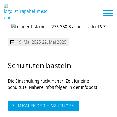
nzept
Kita ABC
Termine
Aktuelles
Galerie
Familienzentrum
kriterien
Betreuungsangebot und Öffnungszeiten
19. Mai 2025
22. Mai 2025
Schultüten
basteln
Die Einschulung rückt näher. Zeit für eine
Schultüte. Nähere Infos folgen in der Infopost.
ZUM KALENDER HINZUFÜGEN